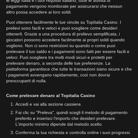
le leggi Italia e i tuoi requisiti italiano, tutte le attività di
pagamento vengono monitorate per assicurarsi che nessun
altro possa accedere ai loro soldi.
Puoi ottenere facilmente le tue vincite su TopItalia Casino. I
prelievi sono facili e veloci e puoi scegliere come desideri
ottenerli. Grazie a una procedura di prelievo semplificata, i
giocatori possono accedere facilmente ai propri soldi quando
vogliono. Non ci sono restrizioni su quando o come puoi
prelevare il tuo saldo e i pagamenti sono fatti per essere facili e
veloci. Puoi scegliere tra molti modi sicuri e protetti per
prelevare denaro, a seconda delle tue preferenze. La
piattaforma garantisce che tutte le transazioni siano sicure e che
i pagamenti avvengano rapidamente, così non dovrai
preoccuparti di nulla.
Come prelevare denaro al Topitalia Casino
Accedi e vai alla sezione cassiere.
Fai clic su "Preleva", quindi scegli il metodo di pagamento
preferito e inserisci l'importo che desideri prelevare.
L'importo minimo dipende dal metodo scelto.
Conferma la tua richiesta e controlla online i suoi progressi.