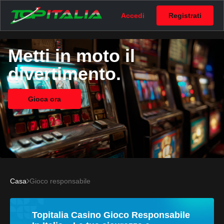
Accedi
Registrati
Metti in moto il
divertimento.
Gioca ora
Casa
Gioco responsabile
Topitalia Casino Gioco Responsabile