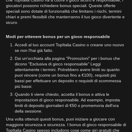
che TopItalia Casino ha a cuore il gioco sicuro e responsabile, i
giocatori possono richiedere bonus speciali. Queste offerte
speciali sono dotate di funzionalità che limitano i rischi, termini
chiari e premi flessibili che manterranno il tuo gioco divertente e
sicuro.
Modi per ottenere bonus per un gioco responsabile
Accedi al tuo account TopItalia Casino o creane uno nuovo
se non l'hai già fatto.
Dai un'occhiata alla pagina "Promozioni" per i bonus che
dicono "Esclusiva di gioco responsabile" Leggi
attentamente i termini. Potrebbero avere limiti su quanto
puoi vincere (come un bonus fino a €100), requisiti più
bassi per effettuare un deposito o requisiti di scommessa
più bassi.
Quando ti viene chiesto, accetta il bonus e attiva le
impostazioni di gioco responsabile. Ad esempio, imposta
limiti di deposito giornalieri di €50 o promemoria dell'ora
della sessione.
Una volta ottenuti questi bonus, puoi iniziare a giocare con
maggiore sicurezza e sicurezza. I bonus di gioco responsabile di
TopItalia Casino spesso includono cose come giri gratuiti che