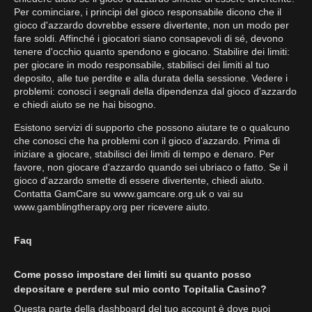
Per cominciare, i principi del gioco responsabile dicono che il
gioco d'azzardo dovrebbe essere divertente, non un modo per
fare soldi. Affinché i giocatori siano consapevoli di sé, devono
tenere d'occhio quanto spendono e giocano. Stabilire dei limiti:
per giocare in modo responsabile, stabilisci dei limiti al tuo
deposito, alle tue perdite e alla durata della sessione. Vedere i
problemi: conosci i segnali della dipendenza dal gioco d'azzardo
e chiedi aiuto se ne hai bisogno.
Esistono servizi di supporto che possono aiutare te o qualcuno
che conosci che ha problemi con il gioco d'azzardo. Prima di
iniziare a giocare, stabilisci dei limiti di tempo e denaro. Per
favore, non giocare d'azzardo quando sei ubriaco o fatto. Se il
gioco d'azzardo smette di essere divertente, chiedi aiuto.
Contatta GamCare su www.gamcare.org.uk o vai su
www.gamblingtherapy.org per ricevere aiuto.
Faq
Come posso impostare dei limiti su quanto posso
depositare e perdere sul mio conto Topitalia Casino?
Questa parte della dashboard del tuo account è dove puoi