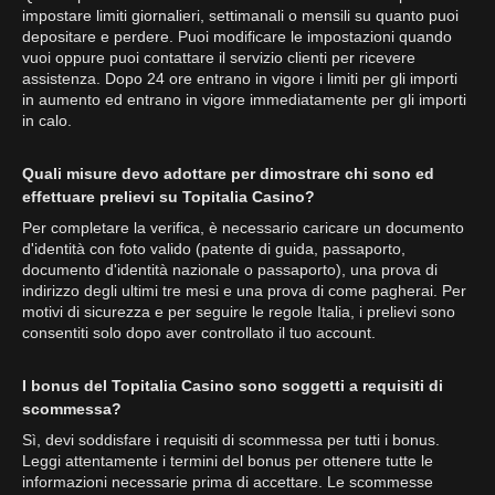
impostare limiti giornalieri, settimanali o mensili su quanto puoi
depositare e perdere. Puoi modificare le impostazioni quando
vuoi oppure puoi contattare il servizio clienti per ricevere
assistenza. Dopo 24 ore entrano in vigore i limiti per gli importi
in aumento ed entrano in vigore immediatamente per gli importi
in calo.
Quali misure devo adottare per dimostrare chi sono ed
effettuare prelievi su Topitalia Casino?
Per completare la verifica, è necessario caricare un documento
d'identità con foto valido (patente di guida, passaporto,
documento d'identità nazionale o passaporto), una prova di
indirizzo degli ultimi tre mesi e una prova di come pagherai. Per
motivi di sicurezza e per seguire le regole Italia, i prelievi sono
consentiti solo dopo aver controllato il tuo account.
I bonus del Topitalia Casino sono soggetti a requisiti di
scommessa?
Sì, devi soddisfare i requisiti di scommessa per tutti i bonus.
Leggi attentamente i termini del bonus per ottenere tutte le
informazioni necessarie prima di accettare. Le scommesse