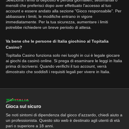
Seleziona i limiti di deposito e perdita giornalieri, settimanali o
mensili che preferisci dopo aver effettuato l'accesso al tuo
account e essere andato alla sezione "Gioco responsabile". Per
abbassare i limiti, le modifiche entrano in vigore
immediatamente. Per la tua sicurezza, aumentare i limiti
potrebbe richiedere un breve periodo di attesa.
Va bene che le persone di Italia giochino al Topitalia
Casino?
TopItalia Casino funziona solo nei luoghi in cui è legale giocare
ai giochi da casinò online. Si prega di esaminare le leggi in Italia
prima di iscriversi. Quando verifichi il tuo account, verrà
dimostrato che soddisfi i requisiti legali per vivere in Italia.
Gioca sul sicuro
Se noti sintomi di dipendenza dal gioco d'azzardo, chiedi aiuto a
un professionista. Questo sito web è destinato agli utenti di età
pari o superiore a 18 anni.