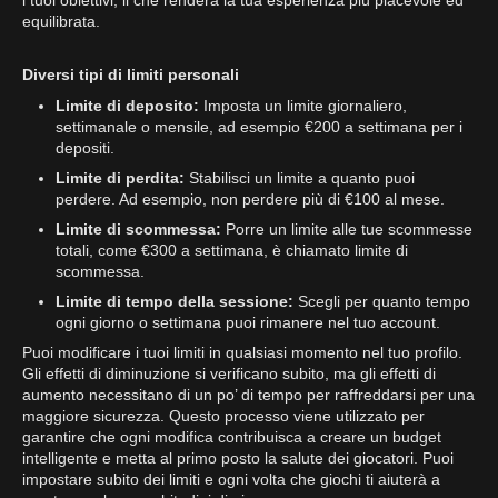
i tuoi obiettivi, il che renderà la tua esperienza più piacevole ed
equilibrata.
Diversi tipi di limiti personali
Limite di deposito:
Imposta un limite giornaliero,
settimanale o mensile, ad esempio €200 a settimana per i
depositi.
Limite di perdita:
Stabilisci un limite a quanto puoi
perdere. Ad esempio, non perdere più di €100 al mese.
Limite di scommessa:
Porre un limite alle tue scommesse
totali, come €300 a settimana, è chiamato limite di
scommessa.
Limite di tempo della sessione:
Scegli per quanto tempo
ogni giorno o settimana puoi rimanere nel tuo account.
Puoi modificare i tuoi limiti in qualsiasi momento nel tuo profilo.
Gli effetti di diminuzione si verificano subito, ma gli effetti di
aumento necessitano di un po’ di tempo per raffreddarsi per una
maggiore sicurezza. Questo processo viene utilizzato per
garantire che ogni modifica contribuisca a creare un budget
intelligente e metta al primo posto la salute dei giocatori. Puoi
impostare subito dei limiti e ogni volta che giochi ti aiuterà a