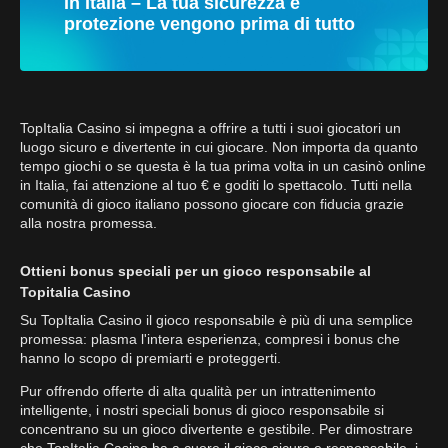
In Italia – La tua sicurezza e
protezione vengono prima di tutto
TopItalia Casino si impegna a offrire a tutti i suoi giocatori un
luogo sicuro e divertente in cui giocare. Non importa da quanto
tempo giochi o se questa è la tua prima volta in un casinò online
in Italia, fai attenzione al tuo € e goditi lo spettacolo. Tutti nella
comunità di gioco italiano possono giocare con fiducia grazie
alla nostra promessa.
Ottieni bonus speciali per un gioco responsabile al
Topitalia Casino
Su TopItalia Casino il gioco responsabile è più di una semplice
promessa: plasma l'intera esperienza, compresi i bonus che
hanno lo scopo di premiarti e proteggerti.
Pur offrendo offerte di alta qualità per un intrattenimento
intelligente, i nostri speciali bonus di gioco responsabile si
concentrano su un gioco divertente e gestibile. Per dimostrare