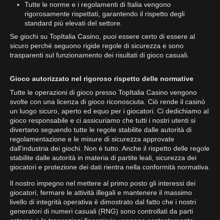
Tutte le norme e i regolamenti di Italia vengono
rigorosamente rispettati, garantendo il rispetto degli
standard più elevati del settore.
Se giochi su TopItalia Casino, puoi essere certo di essere al
sicuro perché seguono rigide regole di sicurezza e sono
trasparenti sul funzionamento dei risultati di gioco casuali.
Gioco autorizzato nel rigoroso rispetto delle normative
Tutte le operazioni di gioco presso TopItalia Casino vengono
svolte con una licenza di gioco riconosciuta. Ciò rende il casinò
un luogo sicuro, aperto ed equo per i giocatori. Ci dedichiamo al
gioco responsabile e ci assicuriamo che tutti i nostri utenti si
divertano seguendo tutte le regole stabilite dalle autorità di
regolamentazione e le misure di sicurezza approvate
dall'industria dei giochi. Non è tutto. Anche il rispetto delle regole
stabilite dalle autorità in materia di partite leali, sicurezza dei
giocatori e protezione dei dati rientra nella conformità normativa.
Il nostro impegno nel mettere al primo posto gli interessi dei
giocatori, fermare le attività illegali e mantenere il massimo
livello di integrità operativa è dimostrato dal fatto che i nostri
generatori di numeri casuali (RNG) sono controllati da parti