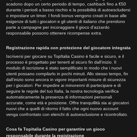
scadono dopo un certo periodo di tempo, cashback fino a €50
durante i periodi a basso rischio e la possibilità di autoescludersi
o impostare un timer. I fondi bonus vengono creati in base alle
esigenze di tutti i giocatori e gli utenti di italiano che prendono
parte a campagne per incoraggiare il gioco d'azzardo
responsabile possono ottenere ricompense extra.
Registrazione rapida con protezione del giocatore integrata
Iscriversi per giocare su TopItalia Casino è facile e sicuro, e il
processo è progettato per tenerti al sicuro fin dall'inizio. Il
modulo di iscrizione è stato semplificato in modo che i nuovi
utenti possano compilarlo in pochi minuti. Allo stesso tempo, fin
dall’inizio sono ancora in vigore importanti misure di sicurezza
per i giocatori. Per impedire ai minorenni di partecipare e di
seguire le regole del tuo Italia, la nostra tecnologia verifica
automaticamente la presenza di informazioni personali
accurate, come età e posizione. Offre tranquillità sia ai giocatori
nuovi che a quelli di ritorno il fatto che ogni nuovo account
venga confrontato con elenchi di autoesclusione e ricontrollato.
Cosa fa Topitalia Casino per garantire un gioco
responsabile durante la registrazione