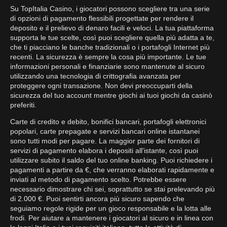
Su TopItalia Casino, i giocatori possono scegliere tra una serie
di opzioni di pagamento flessibili progettate per rendere il
deposito e il prelievo di denaro facili e veloci. La tua piattaforma
supporta le tue scelte, così puoi scegliere quella più adatta a te,
che ti piacciano le banche tradizionali o i portafogli Internet più
recenti. La sicurezza è sempre la cosa più importante. Le tue
informazioni personali e finanziarie sono mantenute al sicuro
utilizzando una tecnologia di crittografia avanzata per
proteggere ogni transazione. Non devi preoccuparti della
sicurezza del tuo account mentre giochi ai tuoi giochi da casinò
preferiti.
Carte di credito e debito, bonifici bancari, portafogli elettronici
popolari, carte prepagate e servizi bancari online istantanei
sono tutti modi per pagare. La maggior parte dei fornitori di
servizi di pagamento elabora i depositi all'istante, così puoi
utilizzare subito il saldo del tuo online banking. Puoi richiedere i
pagamenti a partire da €, che verranno elaborati rapidamente e
inviati al metodo di pagamento scelto. Potrebbe essere
necessario dimostrare chi sei, soprattutto se stai prelevando più
di 2.000 €. Puoi sentirti ancora più sicuro sapendo che
seguiamo regole rigide per un gioco responsabile e la lotta alle
frodi. Per aiutare a mantenere i giocatori al sicuro e in linea con