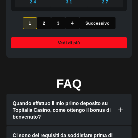
2.4
3.1
2.7
1
2
3
4
Successivo
Vedi di più
FAQ
Quando effettuo il mio primo deposito su
Topitalia Casino, come ottengo il bonus di
benvenuto?
Ci sono dei requisiti da soddisfare prima di