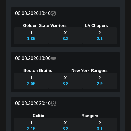
06.08.2026
13:40
Golden State Warriors
LA Clippers
1
X
2
1.85
3.2
2.1
06.08.2026
13:00
Boston Bruins
New York Rangers
1
X
2
2.05
3.8
2.9
06.08.2026
20:40
Celtic
Rangers
1
X
2
2.15
3.3
3.1