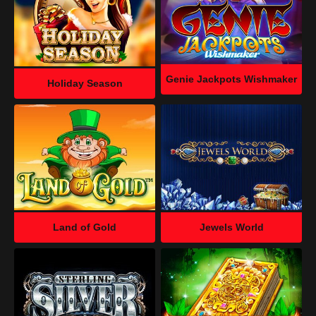
Genie Jackpots Wishmaker
Holiday Season
Land of Gold
Jewels World