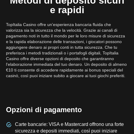
Metodi di deposito sicuri
e rapidi
TopItalia Casino offre un'esperienza bancaria fluida che
valorizza sia la sicurezza che la velocità. Grazie ai canali di
pagamento noti in tutto il mondo per le loro misure di sicurezza
e la rapida elaborazione delle transazioni, i giocatori possono
aggiungere denaro ai propri conti in tutta sicurezza. Che tu
preferisca i metodi tradizionali o i portafogli digitali, TopItalia
Casino offre diverse opzioni di deposito che garantiranno
l'elaborazione immediata del tuo denaro. Un deposito di almeno
€10 ti consente di accedere rapidamente ai bonus speciali del
casinò, così puoi iniziare subito a giocare ai tuoi giochi preferiti.
Opzioni di pagamento
Carte bancarie: VISA e Mastercard offrono una forte
sicurezza e depositi immediati, così puoi iniziare