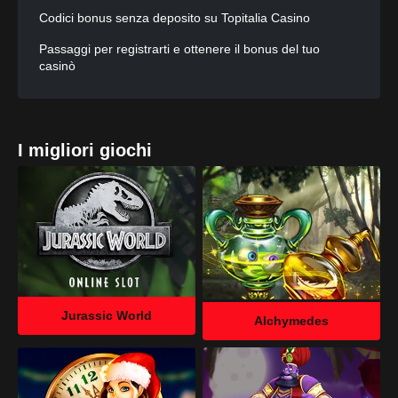
Codici bonus senza deposito su Topitalia Casino
Passaggi per registrarti e ottenere il bonus del tuo
casinò
Metodi di deposito sicuri e rapidi
Opzioni di pagamento
I migliori giochi
Quali sono i termini e le condizioni per i bonus del
casinò Topitalia?
Limiti su quanto puoi depositare e prelevare su Topitalia
Casino
Topitalia Casino premia i giocatori fedeli attraverso il suo
Vip Club e il programma fedeltà
Bonus al Topitalia Casino
Jurassic World
Alchymedes
Come ottenere un bonus
Tariffe