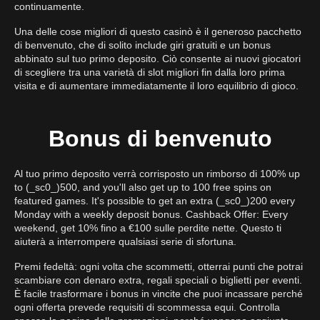
continuamente.
Una delle cose migliori di questo casinò è il generoso pacchetto
di benvenuto, che di solito include giri gratuiti e un bonus
abbinato sul tuo primo deposito. Ciò consente ai nuovi giocatori
di scegliere tra una varietà di slot migliori fin dalla loro prima
visita e di aumentare immediatamente il loro equilibrio di gioco.
Bonus di benvenuto
Al tuo primo deposito verrà corrisposto un rimborso di 100% up
to (_sc0_)500, and you'll also get up to 100 free spins on
featured games. It's possible to get an extra (_sc0_)200 every
Monday with a weekly deposit bonus. Cashback Offer: Every
weekend, get 10% fino a €100 sulle perdite nette. Questo ti
aiuterà a interrompere qualsiasi serie di sfortuna.
Premi fedeltà: ogni volta che scommetti, otterrai punti che potrai
scambiare con denaro extra, regali speciali o biglietti per eventi.
È facile trasformare i bonus in vincite che puoi incassare perché
ogni offerta prevede requisiti di scommessa equi. Controlla