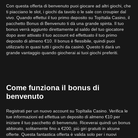
Con questa offerta di benvenuto puoi giocare ad altri giochi, che
ti piacciano le slot, i giochi da tavolo o le sale con croupier dal
vivo. Quando effettui il tuo primo deposito su TopItalia Casino, il
pacchetto Bonus di Benvenuto ti dà una grande spinta. Il tuo
bonus verrà aggiunto direttamente al saldo del tuo giocatore
dopo aver attivato il tuo account ed effettuato il tuo primo
deposito di almeno €10. Il bonus è flessibile, quindi puoi
utilizzarlo in quasi tutti i giochi da casinò. Questo ti darà un
grande vantaggio quando giocherai ai tuoi giochi preferiti.
Come funziona il bonus di
benvenuto
Registrati per un nuovo account su TopItalia Casino. Verifica le
tue informazioni ed effettua un deposito di almeno €10 per
iniziare il tuo pacchetto di benvenuto. Riceverai quindi un bonus
abbinato, solitamente fino a €200, più giri gratuiti in alcune
offerte. Questa fantastica offerta è valida solo per i nuovi