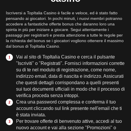
Iscriversi a TopItalia Casino è facile e veloce, ed è stato fatto
pensando ai giocatori. In pochi minuti, i nuovi membri potranno
accedere a fantastiche offerte bonus che daranno loro una
spinta in più per iniziare a giocare. Segui attentamente i
passaggi per registrarti e presta attenzione a tutte le regole per
la richiesta del bonus se i giocatori vogliono ottenere il massimo
dal bonus di TopItalia Casino.
Vai al sito di TopItalia Casino e cerca il pulsante
"Iscriviti" o "Registrati". Fornisci informazioni corrette
su di te nel modulo di registrazione, come nome,
indirizzo email, data di nascita e indirizzo. Assicurati
che questi dettagli corrispondano a quelli presenti
sui tuoi documenti ufficiali in modo che il processo di
verifica proceda senza intoppi.
Crea una password complessa e conferma il tuo
account cliccando sul link presente nell'email che ti
è stata inviata.
Per trovare offerte di benvenuto attive, accedi al tuo
nuovo account e vai alla sezione "Promozioni" o