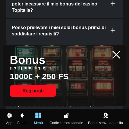
poter incassare il mio bonus del casinò
Topitalia?
Posso prelevare i miei soldi bonus prima di
soddisfare i requisiti?
Topitalia Casino è legale per le persone di
Bonus
italiano che vogliono giocare in Italia?
per il primo deposito
1000€ + 250 FS
Posso usare il mio telefono per accedere al
mio account Topitalia Casino e richiedere
bonus?
Registrati
Dopo aver effettuato il mio primo deposito,
come posso ottenere il bonus del casinò
Topitalia?
App
Bonus
Menù
Codice promozionale
Bonus senza deposito