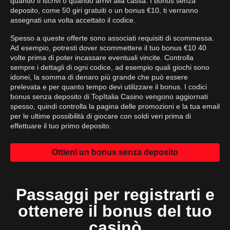
quando ti iscrivi o quando arrivi alla cassa. I bonus senza
deposito, come 50 giri gratuiti o un bonus €10, ti verranno
assegnati una volta accettato il codice.
Spesso a queste offerte sono associati requisiti di scommessa.
Ad esempio, potresti dover scommettere il tuo bonus €10 40
volte prima di poter incassare eventuali vincite. Controlla
sempre i dettagli di ogni codice, ad esempio quali giochi sono
idonei, la somma di denaro più grande che può essere
prelevata e per quanto tempo devi utilizzare il bonus. I codici
bonus senza deposito di TopItalia Casino vengono aggiornati
spesso, quindi controlla la pagina delle promozioni e la tua email
per le ultime possibilità di giocare con soldi veri prima di
effettuare il tuo primo deposito.
Ottieni un bonus senza deposito
Passaggi per registrarti e
ottenere il bonus del tuo
casinò