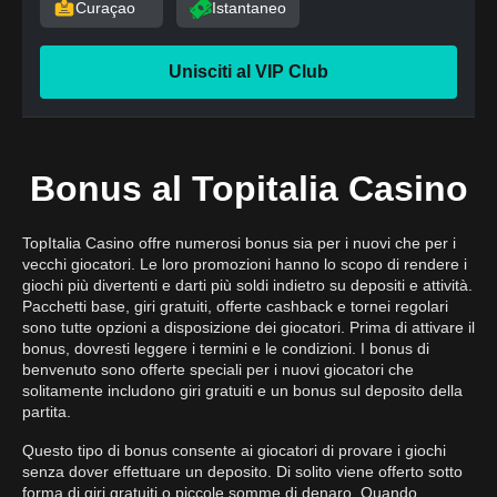
Curaçao
Istantaneo
Unisciti al VIP Club
Bonus al Topitalia Casino
TopItalia Casino offre numerosi bonus sia per i nuovi che per i
vecchi giocatori. Le loro promozioni hanno lo scopo di rendere i
giochi più divertenti e darti più soldi indietro su depositi e attività.
Pacchetti base, giri gratuiti, offerte cashback e tornei regolari
sono tutte opzioni a disposizione dei giocatori. Prima di attivare il
bonus, dovresti leggere i termini e le condizioni. I bonus di
benvenuto sono offerte speciali per i nuovi giocatori che
solitamente includono giri gratuiti e un bonus sul deposito della
partita.
Questo tipo di bonus consente ai giocatori di provare i giochi
senza dover effettuare un deposito. Di solito viene offerto sotto
forma di giri gratuiti o piccole somme di denaro. Quando