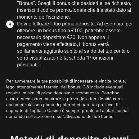
"Bonus". Scegli il bonus che desideri e, se richiesto,
inserisci il codice promozionale che ti è stato dato al
momento dell'iscrizione.
Devi effettuare il tuo primo deposito. Ad esempio, per
ottenere un bonus fino a €100, potrebbe essere
necessario depositare €20. Non appena il
pagamento viene effettuato, il bonus verrà
solitamente aggiunto subito al saldo del tuo conto o
verrà visualizzato nella scheda "Promozioni
personali".
Per aumentare le tue possibilità di incassare le vincite bonus,
leggi attentamente i termini del bonus. Ciò include eventuali
requisiti minimi di primo deposito e scommessa. Potrebbe
essere necessario mostrare la prova della tua identità con i
documenti italiano prima di poter effettuare un prelievo. Il
supporto di TopItalia Casino è sempre pronto ad aiutarti se hai
domande sull'iscrizione o sull'attivazione del tuo bonus.