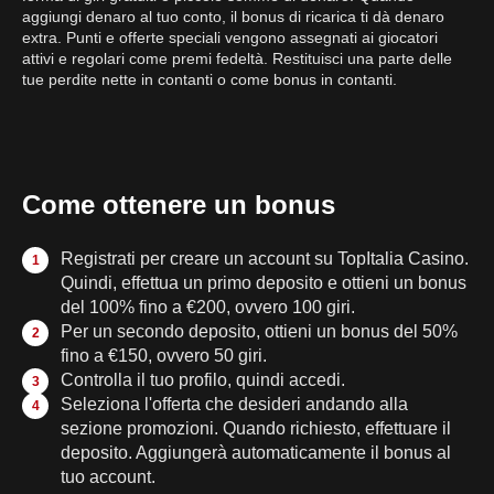
aggiungi denaro al tuo conto, il bonus di ricarica ti dà denaro
extra. Punti e offerte speciali vengono assegnati ai giocatori
attivi e regolari come premi fedeltà. Restituisci una parte delle
tue perdite nette in contanti o come bonus in contanti.
Come ottenere un bonus
Registrati per creare un account su TopItalia Casino.
Quindi, effettua un primo deposito e ottieni un bonus
del 100% fino a €200, ovvero 100 giri.
Per un secondo deposito, ottieni un bonus del 50%
fino a €150, ovvero 50 giri.
Controlla il tuo profilo, quindi accedi.
Seleziona l'offerta che desideri andando alla
sezione promozioni. Quando richiesto, effettuare il
deposito. Aggiungerà automaticamente il bonus al
tuo account.