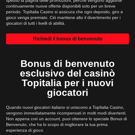
spesso la pagina delle promozioni, perché vengono aggiunte
continuamente nuove offerte disponibili solo per un breve
periodo. TopItalia Casino si assicura che ogni deposito, giro e
gioco venga premiato. Ciò mantiene alto il divertimento per i
giocatori di tutti i livelli di abilità.
Richiedi il bonus di benvenuto
Bonus di benvenuto
esclusivo del casinò
Topitalia per i nuovi
giocatori
Quando nuovi giocatori italiano si uniscono a TopItalia Casino,
vengono immediatamente ricompensati in molti modi divertenti.
Non appena crei un account, puoi ottenere lo speciale Bonus di
Benvenuto, che ha lo scopo di migliorare la tua prima
esperienza di gioco.